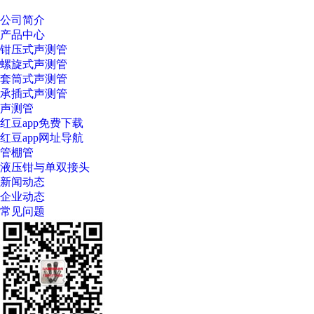
公司简介
产品中心
钳压式声测管
螺旋式声测管
套筒式声测管
承插式声测管
声测管
红豆app免费下载
红豆app网址导航
管棚管
液压钳与单双接头
新闻动态
企业动态
常见问题