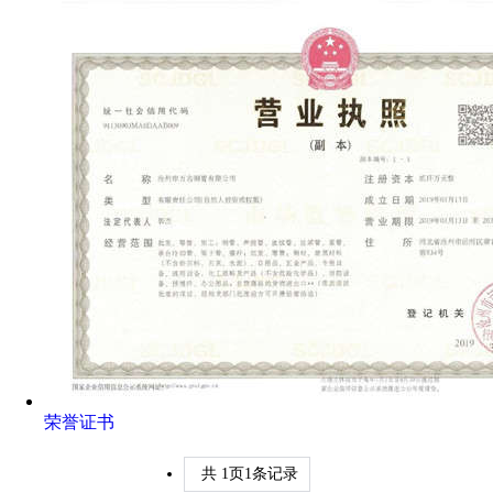
荣誉证书
共
1
页
1
条记录