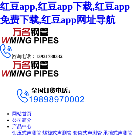
红豆app,红豆app下载,红豆app
免费下载,红豆app网址导航
咨询电话：
13931788332
网站首页
公司简介
产品中心
钳压式声测管
螺旋式声测管
套筒式声测管
承插式声测管